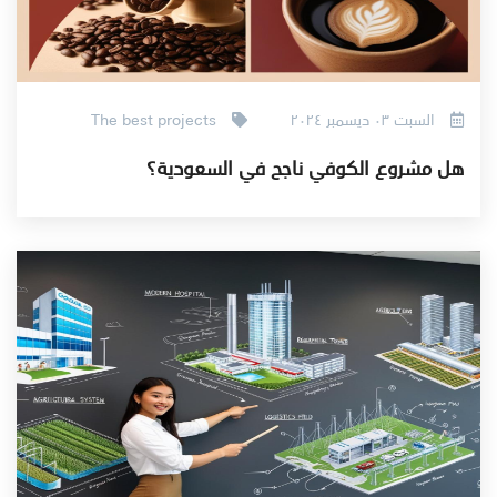

The best projects
السبت ٠٣ ديسمبر ٢٠٢٤
هل مشروع الكوفي ناجح في السعودية؟