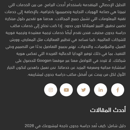
التحليل الإحصائي المتقدمة باستخدام أحدث البرامج. من بين الخدمات التي
تميزنا هي صناعة الهويات التجارية وتصميمها باحترافية، بالإضافة إلى خدمات
تقنية المعلومات التي تشمل جميع المجالات. هدفنا هو تقديم حلول مبتكرة
تضمن تحقيق التميز لعملائنا دون حدود. إذا كنت تحتاج إلى خدمات مكتب
دراسة جدوى محترف، فنحن نقدم أيضًا خدمات ترجمة معتمدة وترجمة فورية
للشركات العالمية. كما نساعد في تنظيم الفعاليات مثل المعارض، وورش
العمل، والمؤتمرات، والندوات. نهتم بجميع التفاصيل بدءًا من التصميم وحتى
التنفيذ، بما في ذلك توفير الهدايا الدعائية الفريدة التي تعكس هوية
شركتك. لا تتردد في التواصل معنا عبر موقعنا Googan للحصول على
استشارة مجانية ومعرفة المزيد عن خدماتنا. نحن نعمل جاهدين لنكون الخيار
الأول لكل من يبحث عن أفضل مكتب دراسة جدوى لمشاريعه.
أحدث المقالات
دليل شامل: كيف تُعد دراسة جدوى ناجحة لمشروعك في 2026