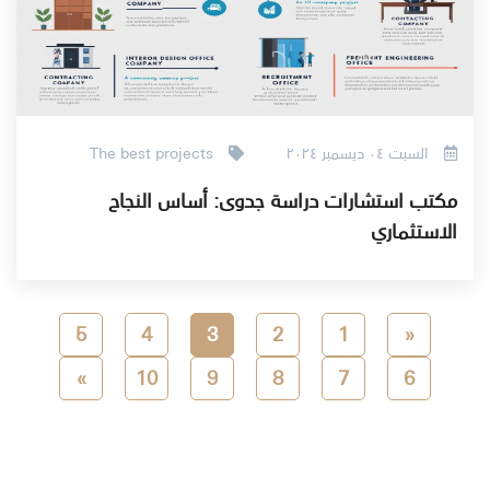
السبت ٠٤ ديسمبر ٢٠٢٤
The best projects
مكتب استشارات دراسة جدوى: أساس النجاح
الاستثماري
5
4
3
2
1
«
»
10
9
8
7
6